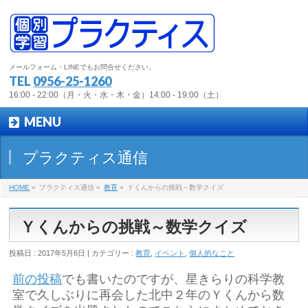
メールフォーム・LINEでもお問合せください。
TEL
0956-25-1260
16:00 - 22:00（月・火・水・木・金）14:00 - 19:00（土）
MENU
プラクティス通信
HOME
»
プラクティス通信 »
教育
»
Ｙくんからの挑戦～数学クイズ
Ｙくんからの挑戦～数学クイズ
投稿日 : 2017年5月6日 | カテゴリー :
教育
,
イベント
,
個人的なこと
前の投稿
でも書いたのですが、星きらりの科学教
室で久しぶりに再会した北中２年のＹくんから数