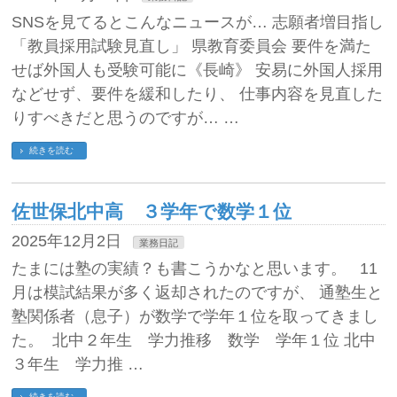
SNSを見てるとこんなニュースが… 志願者増目指し
「教員採用試験見直し」 県教育委員会 要件を満た
せば外国人も受験可能に《長崎》 安易に外国人採用
などせず、要件を緩和したり、 仕事内容を見直した
りすべきだと思うのですが… …
続きを読む
佐世保北中高 ３学年で数学１位
2025年12月2日
業務日記
たまには塾の実績？も書こうかなと思います。 11
月は模試結果が多く返却されたのですが、 通塾生と
塾関係者（息子）が数学で学年１位を取ってきまし
た。 北中２年生 学力推移 数学 学年１位 北中
３年生 学力推 …
続きを読む