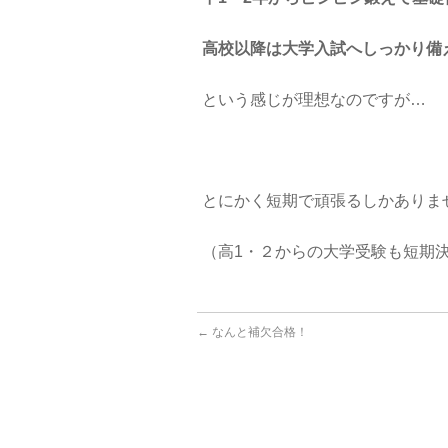
高校以降は大学入試へしっかり備
という感じが理想なのですが…
とにかく短期で頑張るしかありま
（高1・２からの大学受験も短期
←
なんと補欠合格！