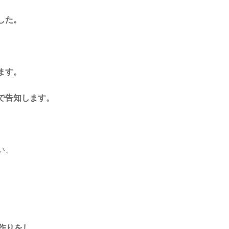
した。
ます。
で告知します。
い、
作りをし、