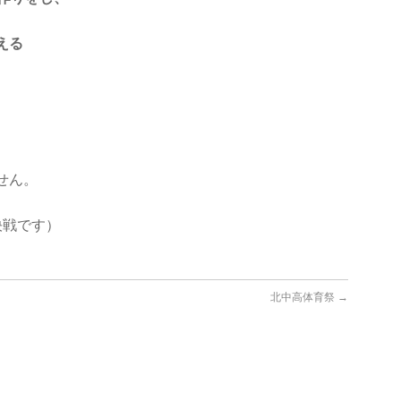
える
せん。
決戦です）
北中高体育祭
→